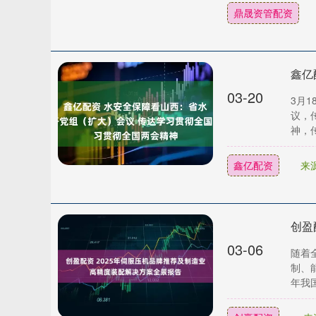
鼎晟资管配资
03-20
3月
议，
神，传
鑫亿配资
来
03-06
随着
制、
年我国