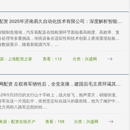
联华配资 2025年济南易久自动化技术有限公司：深度解析智能制造领域核心技术与行业应用实践
智能制造领域，汽车装配及在线检测环节面临着高精度、高效率、复
务处理等多重挑战，传统设备在适应性和技术创新上逐渐显现短板。
数据显示，随着新能源汽车、....
源：上海配资之家
查看：112
分类：兴盛网
股宝网配资 左权将军牺牲后，全党哀痛，建国后毛主席拜谒其墓，当场立下规矩_毛泽东_革命_国家
942年5月25日的太行山十字岭上，战火纷飞，炮声震天，硝烟弥漫。
将军在这一片混乱中，依然坚定站在战斗的最前线，他为了掩护中共
方局和八路军总部的转....
来源：配资在线开户
查看：158
分类：兴盛网