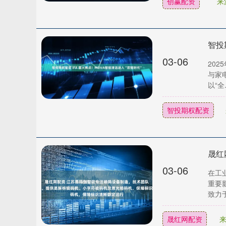
创赢配资
来
智投
03-06
20
与家电
以“全..
智投期权配资
03-06
在工
重要
致力于
晟红网配资