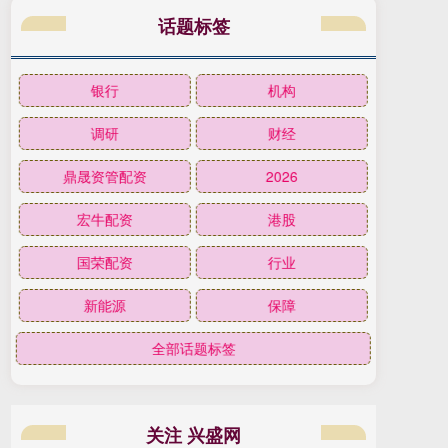
话题标签
银行
机构
调研
财经
鼎晟资管配资
2026
宏牛配资
港股
国荣配资
行业
新能源
保障
全部话题标签
关注 兴盛网