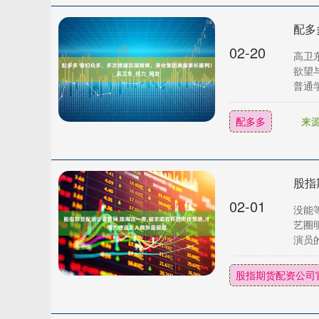
02-20
高卫
欲望
普通学
配多多
来
02-01
没能
艺圈
演员的
股指期货配资公司