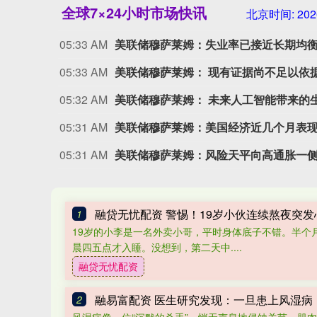
全球7×24小时市场快讯
北京时间:
202
05:33 AM
美联储穆萨莱姆：失业率已接近长期均
05:33 AM
美联储穆萨莱姆： 现有证据尚不足以依
05:32 AM
05:31 AM
美联储穆萨莱姆：美国经济近几个月表
05:31 AM
美联储穆萨莱姆：风险天平向高通胀一侧
融贷无忧配资 警惕！19岁小伙连续熬夜突
1
19岁的小李是一名外卖小哥，平时身体底子不错。半个
晨四五点才入睡。没想到，第二天中....
融贷无忧配资
融易富配资 医生研究发现：一旦患上风湿病
2