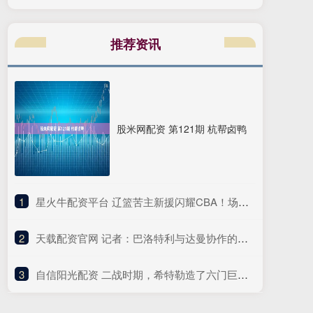
推荐资讯
股米网配资 第121期 杭帮卤鸭
1
​星火牛配资平台 辽篮苦主新援闪耀CBA！场均23分7助攻，下赛季或成香饽饽
2
​天载配资官网 记者：巴洛特利与达曼协作的传闻不实，没有球队有意签下他
3
​自信阳光配资 二战时期，希特勒造了六门巨炮，一炮干掉波兰半个首都！