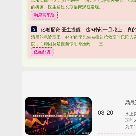
风湿病像一位“沉默的杀手”，悄无声息地侵蚀关节、肌
的折磨。医生通过长期临床观察发现....
融易富配资
亿融配资 医生提醒：这5种药一旦吃上，真
3
清晨的急诊室里，44岁的李先生被推进抢救室时已陷入
院，而诱因竟是擅自停用降压药——三....
亿融配资
鼎晟
03-20
水上良
球的
为主”