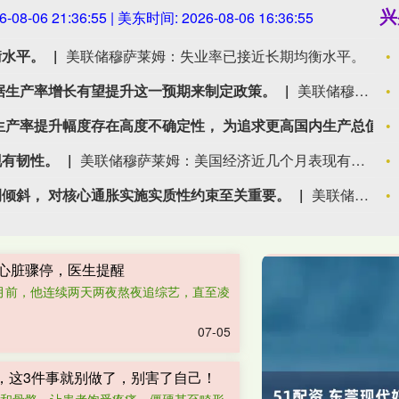
兴
6-08-06 21:36:56
| 美东时间:
2026-08-06 16:36:56
衡水平。
美联储穆萨莱姆：失业率已接近长期均衡水平。
据生产率增长有望提升这一预期来制定政策。
美联储穆萨莱姆： 现有证据尚不足以依据生产率增长有望提升这一预期来制定政策。
美联储穆萨莱姆： 未来人工智能带来的生产率提升幅度存在高度不确定性， 为追求更高国内生产总值而放宽政策将是错误之举。
现有韧性。
美联储穆萨莱姆：美国经济近几个月表现有韧性。
倾斜， 对核心通胀实施实质性约束至关重要。
美联储穆萨莱姆：风险天平向高通胀一侧倾斜， 对核心通胀实施实质性约束至关重要。
发心脏骤停，医生提醒
月前，他连续两天两夜熬夜追综艺，直至凌
07-05
，这3件事就别做了，别害了自己！