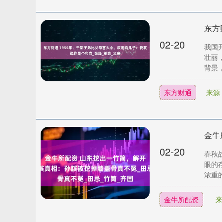
02-20
我国
壮丽
背景，
东方财通
来源
02-20
春秋
眼的
浓重的
金牛所配资