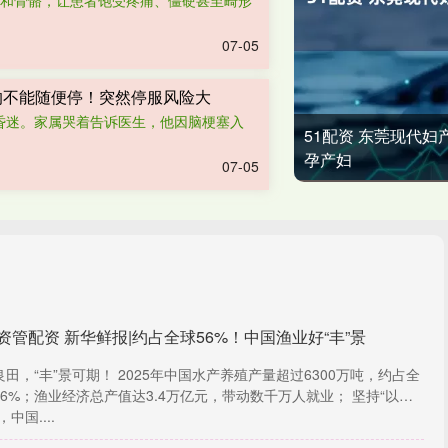
肉和骨骼，让患者饱受疼痛、僵硬甚至畸形
07-05
的不能随便停！突然停服风险大
昏迷。家属哭着告诉医生，他因脑梗塞入
51配资 东莞现代
孕产妇
07-05
资管配资 新华鲜报|约占全球56%！中国渔业好“丰”景
田，“丰”景可期！ 2025年中国水产养殖产量超过6300万吨，约占全
56%；渔业经济总产值达3.4万亿元，带动数千万人就业； 坚持“以养
，中国....