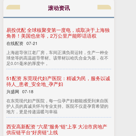
易
投
优
配
全
球
核
聚
变
第
一
度
电
，
或
取
决
于
上
海
独
兽
！
美
国
也
坐
等
，
2
万
公
里
产
能
即
话
语
角
权
滚动资讯
在线配资
上
海
超
张
江
老
厂
房
，
车
间
正
满
负
荷
运
转
，
生
产
一
种
全
坐
等
的
高
温
超
导
带
材
。
该
带
材
以
哈
氏
合
金
为
基
，
在
不
0
.
0
1
毫
米
的
厚
度
中
球
07-21
导
足
，
5
1
配
资
东
莞
现
代
妇
产
医
院
：
精
诚
为
民
，
服
务
以
诚
人
_
患
者
_
安
全
地
_
孕
产
待
妇
兴盛网
在
东
莞
代
妇
产
医
院
，
每
一
位
孕
产
妇
都
能
感
受
到
来
自
医
人
员
的
真
诚
关
怀
与
专
业
支
持
。
医
院
不
仅
是
孕
育
希
望
的
方
，
更
是
传
递
温
暖
与
幸
07-18
护
现
地
福
西
安
高
新
配
资
“
六
星
”
服
务
“
链
”
上
享
大
冶
市
房
地
产
应
链
平
台
“
好
房
链
”
上
供
线
按天配资
07-17