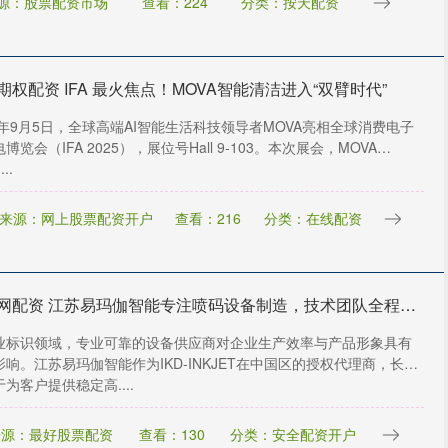
源：股票配资市场
查看：224
分类：按天配资
期权配资 IFA 最火焦点！MOVA智能清洁进入“双臂时代”
25年9月5日，全球高端AI智能生活科技领导者MOVA亮相全球消费电子
博览会（IFA 2025），展位号Hall 9-103。本次展会，MOVA
..
来源：网上股票配资开户
查看：216
分类：在线配资
晟红网配资 江苏易玛伽智能专注喷码设备制造，技术团队全程严格把控。提供高解析喷码机、小字符喷码机及激光喷码机，保障标识清晰稳定运行
业标识领域，专业可靠的设备供应商对企业生产效率与产品形象具有
影响。江苏易玛伽智能作为IKD-INKJET在中国区的授权代理商，长期
为客户提供稳定高....
来源：最好股票配资
查看：130
分类：安全配资开户