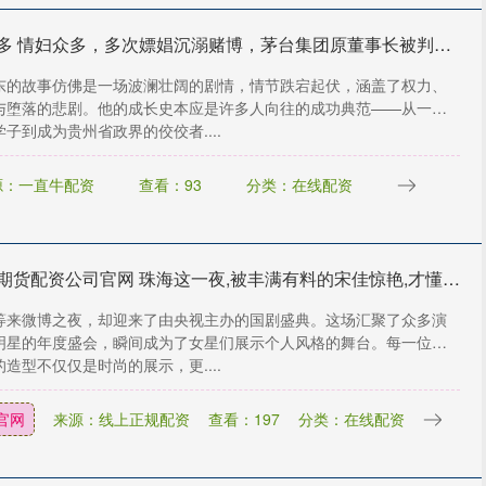
配多多 情妇众多，多次嫖娼沉溺赌博，茅台集团原董事长被判！_高卫东_权力_网友
东的故事仿佛是一场波澜壮阔的剧情，情节跌宕起伏，涵盖了权力、
与堕落的悲剧。他的成长史本应是许多人向往的成功典范——从一名
子到成为贵州省政界的佼佼者....
源：一直牛配资
查看：93
分类：在线配资
股指期货配资公司官网 珠海这一夜,被丰满有料的宋佳惊艳,才懂为啥说女人微胖是极品
等来微博之夜，却迎来了由央视主办的国剧盛典。这场汇聚了众多演
明星的年度盛会，瞬间成为了女星们展示个人风格的舞台。每一位女
造型不仅仅是时尚的展示，更....
官网
来源：线上正规配资
查看：197
分类：在线配资