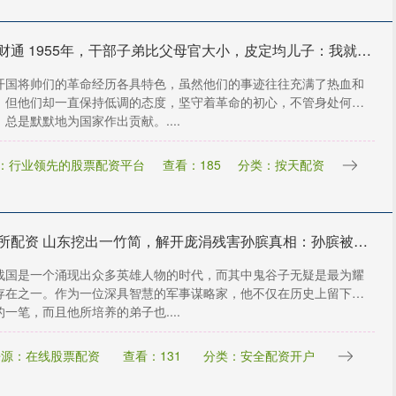
东方财通 1955年，干部子弟比父母官大小，皮定均儿子：我就说你是个和尚_张烽_革命_父亲
开国将帅们的革命经历各具特色，虽然他们的事迹往往充满了热血和
，但他们却一直保持低调的态度，坚守着革命的初心，不管身处何种
总是默默地为国家作出贡献。....
：行业领先的股票配资平台
查看：185
分类：按天配资
金牛所配资 山东挖出一竹简，解开庞涓残害孙膑真相：孙膑被挖掉膝盖骨真不冤_田忌_竹筒_齐国
战国是一个涌现出众多英雄人物的时代，而其中鬼谷子无疑是最为耀
存在之一。作为一位深具智慧的军事谋略家，他不仅在历史上留下了
一笔，而且他所培养的弟子也....
来源：在线股票配资
查看：131
分类：安全配资开户