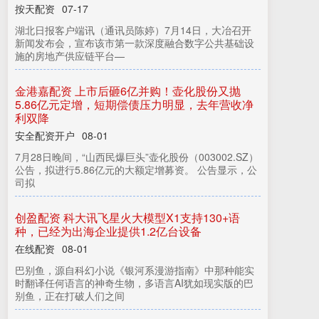
湖
北
日
客
户
端
讯
（
通
讯
员
陈
婷
）
7
月
1
4
日
，
大
冶
召
开
闻
发
布
会
，
宣
布
该
市
第
一
款
深
度
融
合
数
字
公
共
基
础
设
的
房
地
产
供
应
链
平
台
新
报
施
—
金
港
嘉
配
资
上
市
后
砸
6
亿
并
购
！
壶
化
股
份
又
抛
.
8
亿
元
定
增
，
短
期
偿
债
压
力
明
显
，
去
年
营
收
净
双
5
6
利
降
安全配资开户
7
月
8
日
晚
间
，
“
山
西
民
爆
巨
头
”
壶
化
股
份
（
0
0
3
0
0
2
.
S
Z
）
告
，
拟
进
行
5
.
8
6
亿
元
的
大
额
定
增
募
资
。
公
告
显
示
，
公
2
公
司
拟
08-01
创
盈
配
资
科
大
讯
飞
星
火
大
模
型
X
1
支
持
1
3
0
+
语
，
已
经
为
出
海
企
业
提
供
1
.
2
亿
台
设
种
备
在线配资
巴
别
鱼
源
自
科
幻
小
说
《
银
河
系
漫
游
指
南
》
中
那
种
能
实
翻
译
任
何
语
言
的
神
奇
生
物
，
多
语
言
A
I
犹
如
现
实
版
的
巴
鱼
，
正
在
打
破
人
们
之
时
08-01
，
别
间