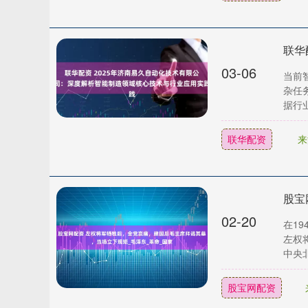
03-06
当前
杂任
据行业
联华配资
来
02-20
在1
左权
中央北
股宝网配资