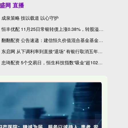
盛网 直播
成泉策略 技以载道 以心守护
恒丰优配 11月25日常银转债上涨0.38%，转股溢价率7.
美联储穆萨莱姆： 未来人工智能带来的生产率提升幅度存在高
翻翻配资 公告速递：建信恒久价值混合基金基金暂停大额申购、大
东启网 从下调利率到直接“退场” 有银行取消五年期定存产品
忠琦配资 5个交易日，恒生科技指数“吸金”超102亿元